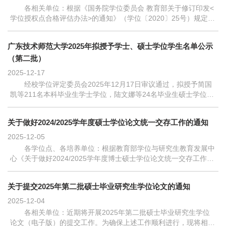
各相关单位：根据《国务院学位委员会 教育部关于修订印发<
学位授权点合格评估办法>的通知》（学位〔2020〕25号）规定，
新增学位点均须接受专项合格评估，学位授权满6年和专项合格评
估结果达到合格的学位点均须接...
广东技术师范大学2025年拟授予学士、硕士学位学生名单公示
（第二批）
2025-12-17
经校学位评定委员会2025年12月17日审议通过，拟授予简国
凯等211名本科毕业生学士学位，陆文娜等24名毕业生硕士学位。
现予以公示，具体名单见附件。公示时间为2025年12月17日至
2025年12月23日。在公示期内，若对拟...
关于做好2024/2025学年度硕士学位论文统一交存工作的通知
2025-12-05
各学位点、各培养单位：根据教育部学位与研究生教育发展中
心《关于做好2024/2025学年度博士硕士学位论文统一交存工作的
通知》（学位中心函〔2025〕26号）要求，教育部学位与研究生
教育发展中心（以下简称学位中心...
关于提交2025年第二批硕士毕业研究生学位论文的通知
2025-12-04
各相关单位：近期将开展2025年第二批硕士毕业研究生学位
论文（电子版）的提交工作。为确保上述工作顺利进行，现将相关